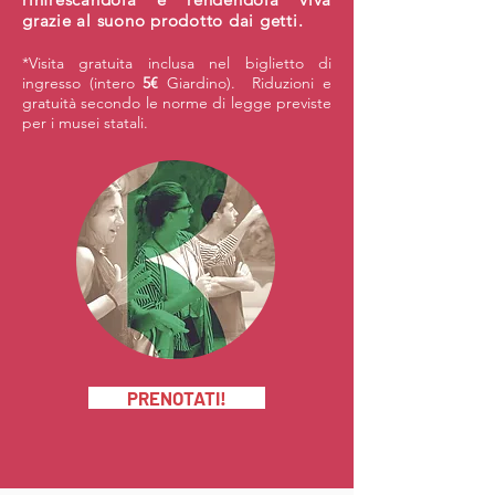
grazie al suono prodotto dai getti.
*Visita gratuita inclusa nel biglietto di
ingresso (intero
5€
Giardino). Riduzioni e
gratuità secondo le norme di legge previste
per i musei statali.
PRENOTATI!