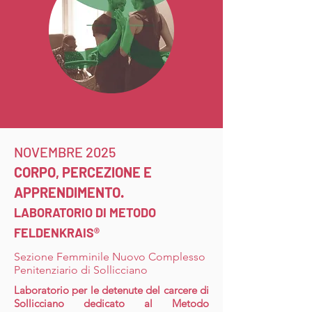
NOVEMBRE 2025
CORPO, PERCEZIONE E
APPRENDIMENTO.
LABORATORIO DI METODO
FELDENKRAIS®
Sezione Femminile Nuovo Complesso
Penitenziario di Sollicciano
Laboratorio per le detenute del carcere di
Sollicciano dedicato al Metodo