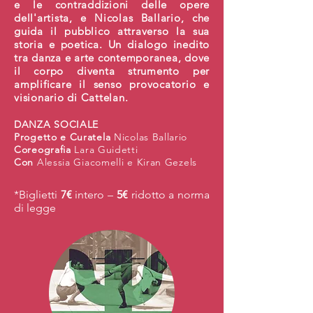
e le contraddizioni delle opere
dell'artista, e Nicolas Ballario, che
guida il pubblico attraverso la sua
storia e poetica. Un dialogo inedito
tra danza e arte contemporanea, dove
il corpo diventa strumento per
amplificare il senso provocatorio e
visionario di Cattelan.
DANZA SOCIALE
Progetto e Curatela
Nicolas Ballario
Coreografia
Lara Guidetti
Con
Alessia Giacomelli e Kiran Gezels ​
*Biglietti
7€
intero –
5€
ridotto a norma
di legge