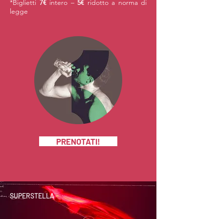
*Biglietti
7€
intero –
5€
ridotto a norma di
legge
PRENOTATI!
SUPERSTELLA