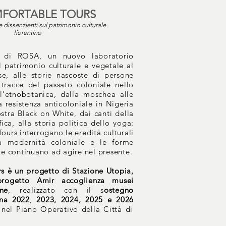
FORTABLE TOURS
ve dissenzienti sul patrimonio culturale
fiorentino
ne di ROSA, un nuovo laboratorio
l patrimonio culturale e vegetale al
e, alle storie nascoste di persone
e tracce del passato coloniale nello
l’etnobotanica, dalla moschea alle
a resistenza anticoloniale in Nigeria
stra Black on White, dai canti della
fica, alla storia politica dello yoga:
ours interrogano le eredità culturali
a modernità coloniale e le forme
te continuano ad agire nel presente.
s è un progetto di Stazione Utopia,
progetto Amir accoglienza musei
one
, realizzato con il s
ostegno
ina 2022
,
2023, 2024, 2025 e 2026
a nel Piano Operativo della Città di