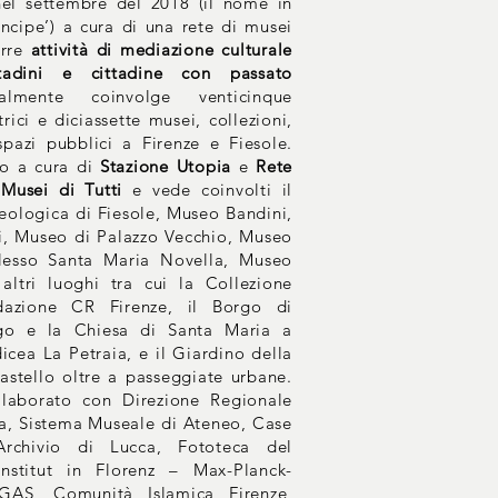
nel settembre del 2018 (il nome in
incipe’) a cura di una rete di musei
orre
attività di mediazione culturale
tadini e cittadine con passato
almente coinvolge venticinque
ici e diciassette musei, collezioni,
pazi pubblici a Firenze e Fiesole.
o a cura di
Stazione Utopia
e
Rete
Musei di Tutti
e vede coinvolti il
ologica di Fiesole, Museo Bandini,
, Museo di Palazzo Vecchio, Museo
esso Santa Maria Novella, Museo
altri luoghi tra cui la Collezione
dazione CR Firenze, il Borgo di
rgo e la Chiesa di Santa Maria a
icea La Petraia, e il Giardino della
astello oltre a passeggiate urbane.
llaborato con Direzione Regionale
a, Sistema Museale di Ateneo, Case
rchivio di Lucca, Fototeca del
 Institut in Florenz – Max-Planck-
AGAS, Comunità Islamica Firenze,