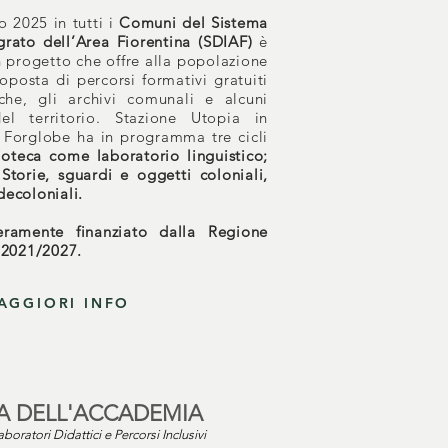
 2025 in tutti i
Comuni del Sistema
rato dell’Area Fiorentina (SDIAF)
è
n progetto che offre alla popolazione
posta di percorsi formativi gratuiti
che, gli archivi comunali e alcuni
 del territorio. Stazione Utopia in
 Forglobe ha in programma tre cicli
ioteca come laboratorio linguistico;
Storie, sguardi e oggetti coloniali,
 decoloniali.
eramente finanziato dalla Regione
 2021/2027.
AGGIORI INFO
A DELL'ACCADEMIA
aboratori Didattici e Percorsi Inclusivi