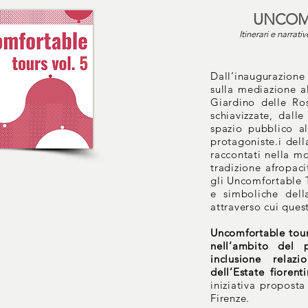
UNCOM
Itinerari e narrati
Dall’inaugurazio
sulla mediazione a
Giardino delle Ros
schiavizzate, dall
spazio pubblico al
protagoniste.i dell
raccontati nella mo
tradizione afropaci
gli Uncomfortable T
e simboliche dell
attraverso cui ques
Uncomfortable tour
nell’ambito del 
inclusione relazi
dell’Estate fiorent
iniziativa propost
Firenze.