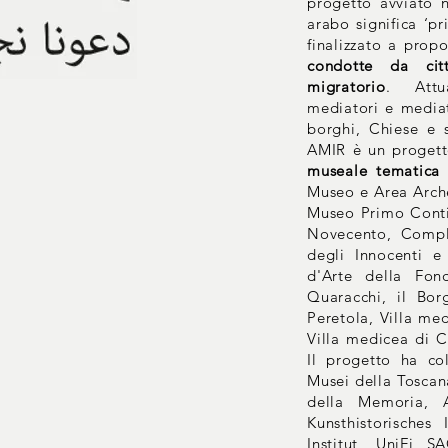
progetto avviato 
arabo significa ‘pr
finalizzato a prop
condotte da cit
migratorio
. Attu
mediatori e mediatr
borghi, Chiese e s
AMIR è un progett
museale tematica 
Museo e Area Arche
Museo Primo Conti
Novecento, Compl
degli Innocenti e 
d'Arte della Fon
Quaracchi, il Bo
Peretola, Villa med
Villa medicea di C
Il progetto ha co
Musei della Toscan
della Memoria, A
Kunsthistorisches
Institut, UniFi S