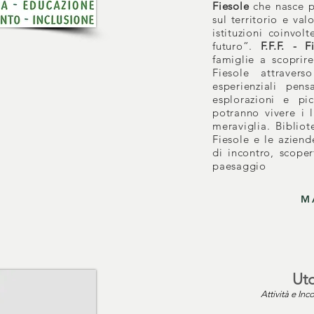
Fiesole
che nasce p
sul territorio e va
istituzioni coinvol
futuro”.​
F.F.F. - 
famiglie a scoprire
Fiesole attravers
esperienziali pen
esplorazioni e pi
potranno vivere i l
meraviglia. Bibliot
Fiesole e le aziend
di incontro, scoper
paesaggio
M
Uto
Attività e Inco