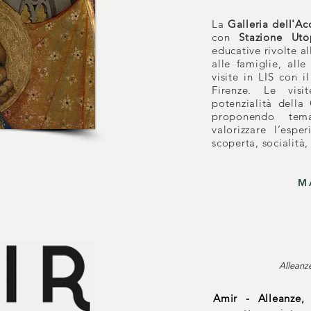
La
Galleria dell'A
con
Stazione Uto
educative rivolte a
alle famiglie, alle
visite in LIS con i
Firenze. Le visi
potenzialità della
proponendo tem
valorizzare l’esp
scoperta, socialità
M
Alleanze
Amir - Alleanze, 