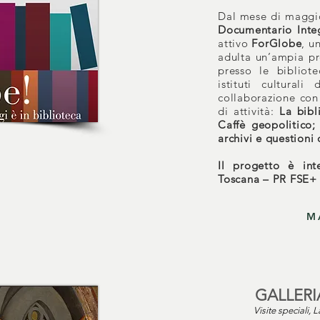
​Dal mese di maggio
Documentario Integ
attivo
ForGlobe
, u
adulta un’ampia pro
presso le bibliote
istituti culturali
collaborazione con
di attività:
La bibl
Caffè geopolitico; 
archivi e questioni
Il progetto è int
Toscana – PR FSE+
M
GALLERI
Visite speciali, L