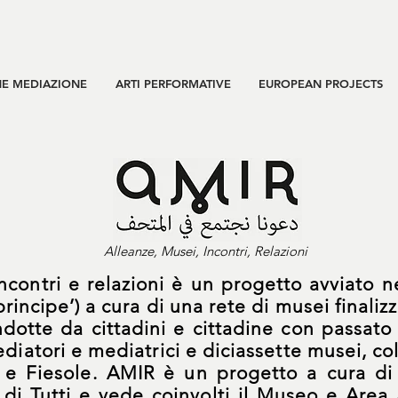
E MEDIAZIONE
ARTI PERFORMATIVE
EUROPEAN PROJECTS
Alleanze, Musei, Incontri, Relazioni
ncontri e relazioni
è un progetto avviato ne
principe’) a cura di una rete di musei finali
dotte da cittadini e cittadine con passato 
iatori e mediatrici e diciassette musei, col
e e Fiesole. AMIR è un progetto a cura d
di Tutti
e vede coinvolti il Museo e Area 