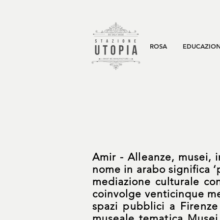
ROSA
EDUCAZION
Amir - Alleanze, musei, i
nome in arabo significa ‘
mediazione culturale con
coinvolge venticinque med
spazi pubblici a Firenz
museale tematica Musei 