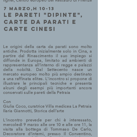
lignei, Centro europeo del Restauro di Firenze
7 MARZO,H 10-13
LE PARETI "DIPINTE",
CARTE DA PARATI E
CARTE CINESI
Le origini della carta da parati sono molto
antiche. Prodotta inizialmente solo in Cina, a
partire dal Rinascimento il suo impiego si
diffonde in Europa, limitato ad ambienti di
rappresentanza all’interno di regge e palazzi
della nobiltà. Dal Settecento nasce un
mercato europeo molto più ampio destinato
a una raffinata elites. L'incontro si propone di
illustrare le principali tecniche e presenta
alcuni degli esempi più importanti ancora
conservati sulle pareti della Petraia
Con
Giulia
Coco
, curatrice Villa medicea La Petraia
Ilaria
Giannotti
, Storica dell'arte
L'incontro prevede per chi è interessato,
mercoledì
9 marzo alle ore 10 e alle ore 11
, la
visita alla bottega di T
ommaso De Carlo,
Decoratore d’interni,
presso Il Conventino,