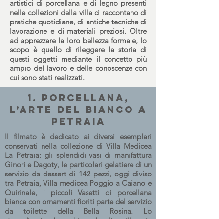
artistici di porcellana e di legno presenti
nelle collezioni della villa ci raccontano di
pratiche quotidiane, di antiche tecniche di
lavorazione e di materiali preziosi. Oltre
ad apprezzare la loro bellezza formale, lo
scopo è quello di rileggere la storia di
questi oggetti mediante il concetto più
ampio del lavoro e delle conoscenze con
cui sono stati realizzati.
1. Porcellana,
l’arte del bianco a
Petraia
Il filmato è dedicato ai diversi esemplari
conservati nella collezione di Villa Medicea
La Petraia: gli splendidi vasi di manifattura
Ginori e Dagoty, le particolari gelatiere di un
servizio da dessert di 142 pezzi, oggi diviso
tra Petraia, Villa medicea Poggio a Caiano e
Quirinale, i piccoli Vasetti di porcellana
bianca con ornamenti fioriti parte del servizio
da toilette della Bella Rosina. Lo