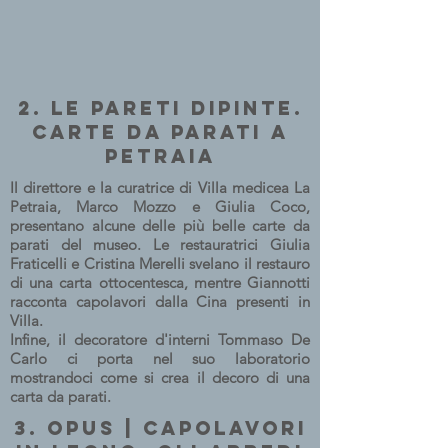
2. Le pareti dipinte.
Carte da parati a
Petraia
Il direttore e la curatrice di Villa medicea La
Petraia, Marco Mozzo e Giulia Coco,
presentano alcune delle più belle carte da
parati del museo. Le restauratrici Giulia
Fraticelli e Cristina Merelli svelano il restauro
di una carta ottocentesca, mentre Giannotti
racconta capolavori dalla Cina presenti in
Villa.
Infine, il decoratore d'interni Tommaso De
Carlo ci porta nel suo laboratorio
mostrandoci come si crea il decoro di una
carta da parati.
3. Opus | Capolavori