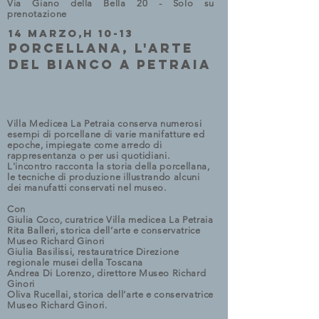
Via Giano della Bella 20 - Solo su
prenotazione
14 MARZO,H 10-13
PORCELLANA, L'ARTE
DEL BIANCO A PETRAIA
Villa Medicea La Petraia conserva numerosi
esempi di porcellane di varie manifatture ed
epoche, impiegate come arredo di
rappresentanza o per usi quotidiani.
L'incontro racconta la storia della porcellana,
le tecniche di produzione illustrando alcuni
dei manufatti conservati nel museo.
Con
Giulia
Coco
, curatrice Villa medicea La Petraia
Rita
Balleri
, storica dell’arte e conservatrice
Museo Richard Ginori
Giulia
Basilissi
, restauratrice Direzione
regionale musei della Toscana
Andrea Di
Lorenzo
, direttore Museo Richard
Ginori
Oliva
Rucellai
, storica dell’arte e conservatrice
Museo Richard Ginori.