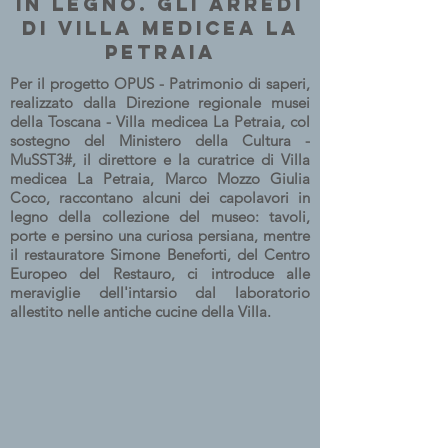
in legno. Gli arredi
di Villa medicea La
Petraia
Per il progetto OPUS - Patrimonio di saperi,
realizzato dalla Direzione regionale musei
della Toscana - Villa medicea La Petraia, col
sostegno del Ministero della Cultura -
MuSST3#, il direttore e la curatrice di Villa
medicea La Petraia, Marco Mozzo Giulia
Coco, raccontano alcuni dei capolavori in
legno della collezione del museo: tavoli,
porte e persino una curiosa persiana, mentre
il restauratore Simone Beneforti, del Centro
Europeo del Restauro, ci introduce alle
meraviglie dell'intarsio dal laboratorio
allestito nelle antiche cucine della Villa.