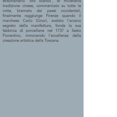
straordinario ‘oro bianco’, di millenaria
tradizione cinese, commerciato su tutte le
rotte, bramato dai paesi occidentali,
finalmente raggiunge Firenze quando il
marchese Carlo Ginori, svelato l’arcano
segreto della manifattura, fonda la sua
fabbrica di porcellane nel 1737 a Sesto
Fiorentino, rinnovando l’eccellenza della
creazione artistica della Toscana.