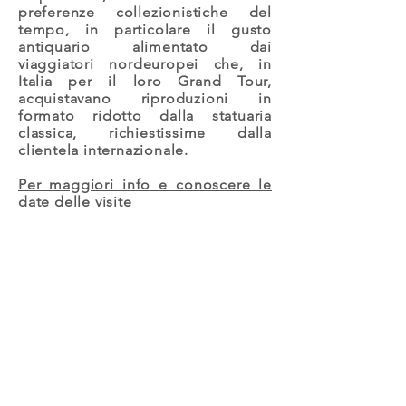
preferenze collezionistiche del
tempo, in particolare il gusto
antiquario alimentato dai
viaggiatori nordeuropei che, in
Italia per il loro Grand Tour,
acquistavano riproduzioni in
formato ridotto dalla statuaria
classica, richiestissime dalla
clientela internazionale.
Per maggiori info e conoscere le
date delle visite
OPUS |
LABORATORI SU
MESTIERI D'ARTE
La
Direzione regionale musei della
Toscana e la Villa medicea La Petraia,
grazie al contributo del progetto MUSST -
Musei e sviluppo dei sistemi territoriali