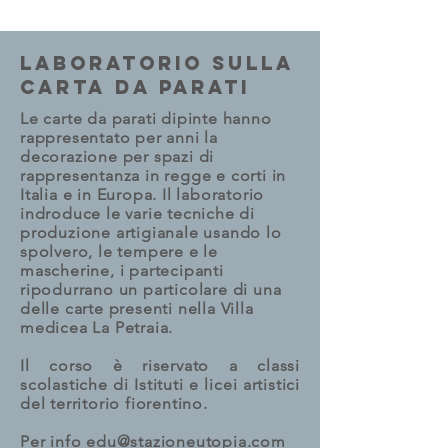
laboratorio sulla
carta da parati
Le carte da parati dipinte hanno
rappresentato per anni la
decorazione per spazi di
rappresentanza in regge e corti in
Italia e in Europa. Il laboratorio
indroduce le varie tecniche di
produzione artigianale usando lo
spolvero, le tempere e le
mascherine, i partecipanti
ripodurrano un particolare di una
delle carte presenti nella Villa
medicea La Petraia.
Il corso è riservato a classi
scolastiche di Istituti e licei artistici
del territorio fiorentino.
Per info
edu@stazioneutopia.com