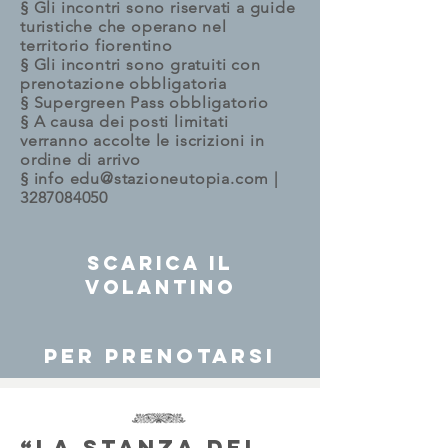
§ Gli incontri sono riservati a guide
turistiche che operano nel
territorio fiorentino
§ Gli incontri sono gratuiti con
prenotazione obbligatoria
§ Supergreen Pass obbligatorio
§ A causa dei posti limitati
verranno accolte le iscrizioni in
ordine di arrivo
§ info
edu@stazioneutopia.com
|
3287084050
Scarica il
volantino
per prenotarsi
“La stanza dei