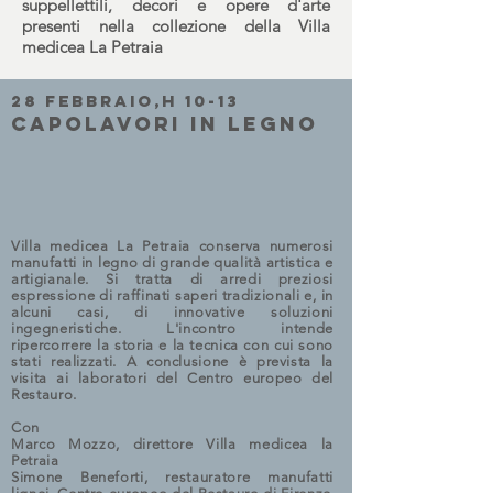
suppellettili, decori e opere d'arte
presenti nella collezione della Villa
medicea La Petraia
28 FEBBRAIO,H 10-13
CAPOLAVORI IN LEGNO
Villa medicea La Petraia conserva numerosi
manufatti in legno di grande qualità artistica e
artigianale. Si tratta di arredi preziosi
espressione di raffinati saperi tradizionali e, in
alcuni casi, di innovative soluzioni
ingegneristiche. L'incontro intende
ripercorrere la storia e la tecnica con cui sono
stati realizzati. A conclusione è prevista la
visita ai laboratori del Centro europeo del
Restauro.
Con
Marco
Mozzo
, direttore Villa medicea la
Petraia
Simone
Beneforti
, restauratore manufatti