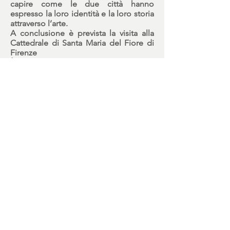
capire come le due città hanno
espresso la loro identità e la loro storia
attraverso l’arte.
A conclusione è prevista la visita alla
Cattedrale di Santa Maria del Fiore di
Firenze
È possibile prevedere un percorso
combinato tra le due sedi in occasione
di viaggi d’istruzione.
Sede: Museo dell'Opera del Duomo
Durata: 1 incontro di 2h
Costo: 5.00 euro a partecipante
Periodo: ottobre 2019 - giugno 2020
Classi: classi scuola primaria,
secondaria di 1° e 2° grado
DATI
Stazione Utopia IMPRESA
SOCIALE Soc. Coop. a.r.l.
Viale Giuseppe Poggi, 2
50125 Firenze | Italia
cod. dest. M5UXCR1