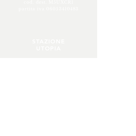
cod. dest. M5UXCR1
partita iva
06053410483
STAZIONE
UTOPIA
CONTATTI
servizi@stazioneutopia.com
amministrazione@stazioneutopia
.com
info@stazioneutopia.com
edu@stazioneutopia.com
videoprod@stazioneutopia.com
stazioneutopia@pec.it
tel servizi tecnici
+39 351 0800882
tel area educazione
+39 388 4609980