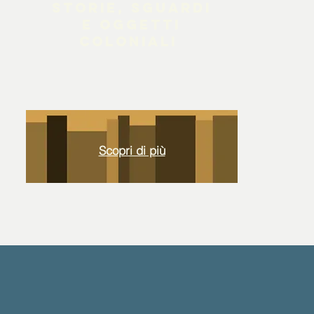
storie, sguardi
e oggetti
coloniali
Scopri di più