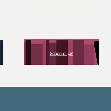
caffè
geopolitico
Scopri di più