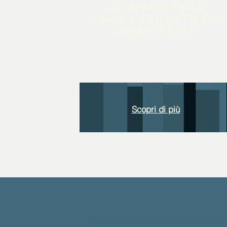
la biblioteca
come laboratorio
linguistico
Scopri di più