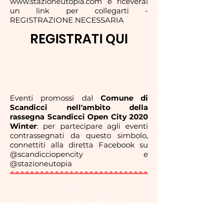
www.stazioneutopia.com
e riceverai
un link per collegarti -
REGISTRAZIONE NECESSARIA
REGISTRATI QUI
Eventi promossi dal
Comune di
Scandicci nell'ambito della
rassegna Scandicci Open City 2020
Winter
: per partecipare agli eventi
contrassegnati da questo simbolo,
connettiti alla diretta Facebook su
@scandicciopencity
e
@stazioneutopia
DATI
Stazione Utopia IMPRESA
SOCIALE Soc. Coop. a.r.l.